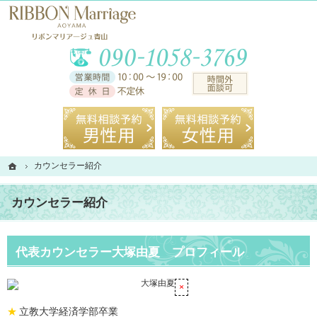
トータルサポートできる相談所。青山の結婚相談所なら当相談所へ。
青山の結婚相談所ならステキな相手がみつかるリボンマリアージュ青山
お気
無料相談予約男性用
無料相談
ホーム
ホーム
カウンセラー紹介
カウンセラー紹介
カウンセラー紹介
代表カウンセラー大塚由夏 プロフィール
立教大学経済学部卒業