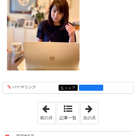
パーマリンク
entry1359
シェア
entry1359
「2020年3月」
「2020年10月」
前の月
記事一覧
次の月