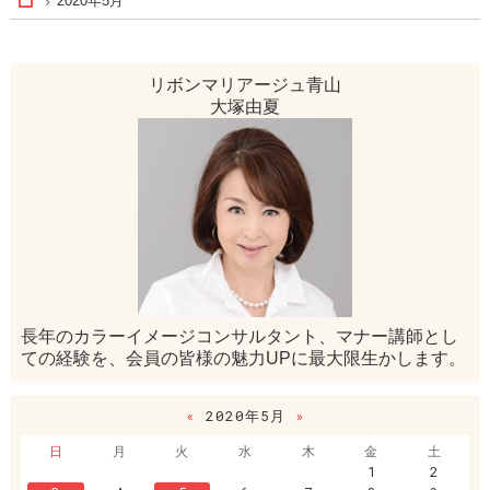
2020年5月
Home
リボンマリアージュ青山
大塚由夏
長年のカラーイメージコンサルタント、マナー講師とし
ての経験を、会員の皆様の魅力UPに最大限生かします。
«
2020年5月
»
日
月
火
水
木
金
土
1
2