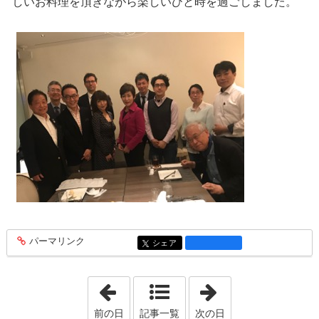
しいお料理を頂きながら楽しいひと時を過ごしました。
パーマリンク
entry1321
シェア
entry1321
「2019年3月27日」
「2019年3月29日
前の日
記事一覧
次の日