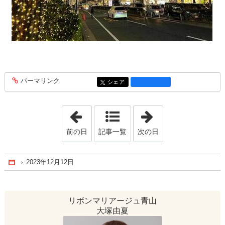
パーマリンク
entry1417
シェア
entry1417
「2023年12月 6日」
「2023年12月18
前の日
記事一覧
次の日
2023年12月12日
Home
リボンマリアージュ青山
大塚由夏